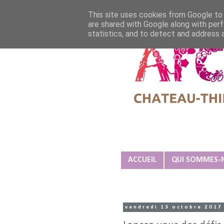
This site uses cookies from Google to d
are shared with Google along with perf
statistics, and to detect and address 
Association Familiale Cathol
ACCUEIL
QUI SOMMES-
vendredi 13 octobre 2017