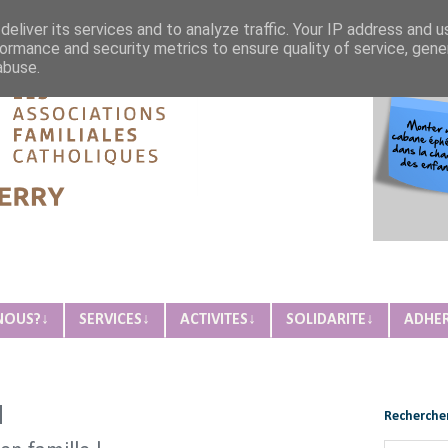
eliver its services and to analyze traffic. Your IP address and 
ormance and security metrics to ensure quality of service, gen
abuse.
ique de Château-Thierry
NOUS?↓
SERVICES↓
ACTIVITES↓
SOLIDARITE↓
ADHE
Rechercher