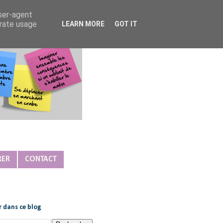
user-agent
erate usage
LEARN MORE
GOT IT
RER
CONTACT
 dans ce blog