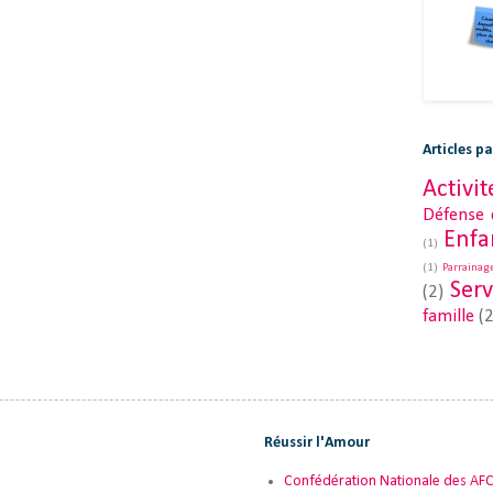
Articles p
Activit
Défense
Enfa
(1)
(1)
Parrainag
Serv
(2)
famille
(2
Réussir l'Amour
Confédération Nationale des AF