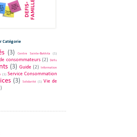
ar Catégorie
és
(3)
Centre Sainte-Bakhita
(1)
 de consommateurs
(2)
Défis
nts
(3)
Guide
(2)
Information
Service Consommation
e
(1)
ices
(3)
Vie de
Solidarité
(1)
)
C