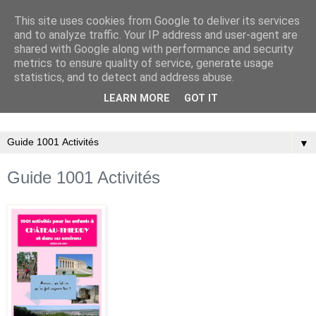
This site uses cookies from Google to deliver its services
and to analyze traffic. Your IP address and user-agent are
shared with Google along with performance and security
metrics to ensure quality of service, generate usage
statistics, and to detect and address abuse.
LEARN MORE
GOT IT
Association Familiale Catholique de Château-Thierry
▼
Guide 1001 Activités