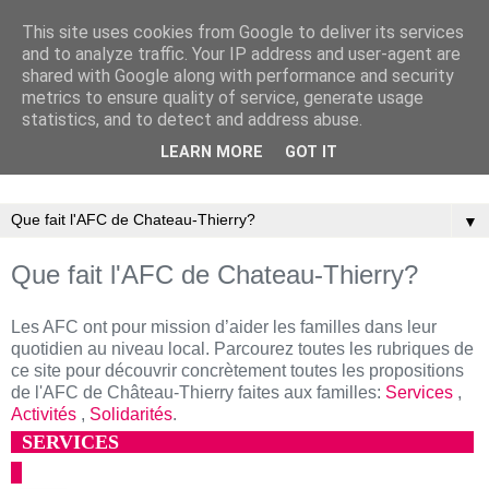
This site uses cookies from Google to deliver its services
and to analyze traffic. Your IP address and user-agent are
shared with Google along with performance and security
metrics to ensure quality of service, generate usage
statistics, and to detect and address abuse.
LEARN MORE
GOT IT
Association Familiale Catholique de Château-Thierry
▼
Que fait l'AFC de Chateau-Thierry?
Les AFC ont pour mission d’aider les familles dans leur
quotidien au niveau local. Parcourez toutes les rubriques de
ce site pour découvrir concrètement toutes les propositions
de l'AFC de Château-Thierry faites aux familles:
Services
,
Activités
,
Solidarités
.
SERVICES