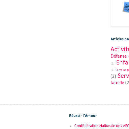
Articles p
Activit
Défense
Enfa
(1)
(1)
Parrainag
Serv
(2)
famille
(2
Réussir l'Amour
Confédération Nationale des AF