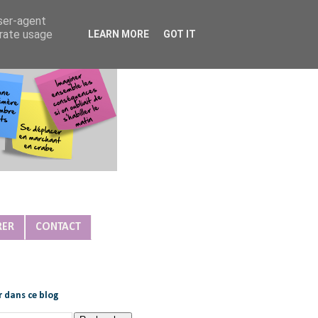
user-agent
erate usage
LEARN MORE
GOT IT
RER
CONTACT
 dans ce blog