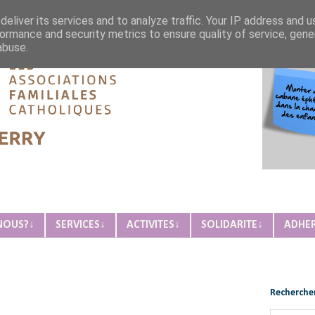
eliver its services and to analyze traffic. Your IP address and 
ormance and security metrics to ensure quality of service, gen
abuse.
ique de Château-Thierry
NOUS?↓
SERVICES↓
ACTIVITES↓
SOLIDARITE↓
ADHE
Rechercher