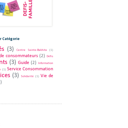
ar Catégorie
és
(3)
Centre Sainte-Bakhita
(1)
 de consommateurs
(2)
Défis
nts
(3)
Guide
(2)
Information
Service Consommation
e
(1)
ices
(3)
Vie de
Solidarité
(1)
)
C