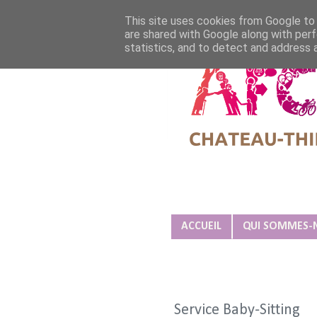
This site uses cookies from Google to d
are shared with Google along with perf
statistics, and to detect and address 
Association Familiale Cathol
ACCUEIL
QUI SOMMES-
Service Baby-Sitting