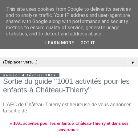
This site uses cookies from Google to deliver its services
and to analyze traffic. Your IP address and user-agent are
shared with Google along with performance and security
metrics to ensure quality of service, generate usage
statistics, and to detect and address abuse.
LEARN MORE
GOT IT
Association Familiale Catholique de Château-Thierry
▼
samedi 4 février 2017
Sortie du guide "1001 activités pour les
enfants à Château-Thierry"
L'AFC de Château-Thierry est heureuse de vous annoncer
la sortie de :
« 1001 activités pour les enfants à Château-Thierry et dans ses
environs »